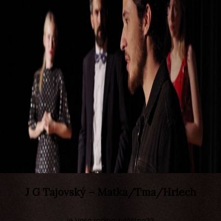
J G Tajovský – Matka/Tma/Hriech
Je Vaša rodina zvláštna??