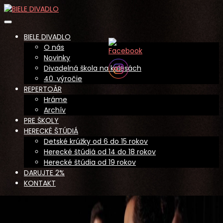
Skip
to
BIELE DIVADLO
content
BIELE DIVADLO
O nás
Novinky
Divadelná škola na kolesách
40. výročie
REPERTOÁR
Hráme
Archív
PRE ŠKOLY
HERECKÉ ŠTÚDIÁ
Detské krúžky od 6 do 15 rokov
Herecké štúdiá od 14 do 18 rokov
Herecké štúdia od 19 rokov
DARUJTE 2%
KONTAKT