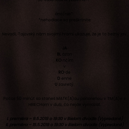
áno/nie*
*nehodiace sa preškrtnite
Nevadí, Tajovský nám svojimi hrami ukazuje, že je to bežný jav.
JA
BL
ázon
KO
nčím
v
RO
de
D
enne
U
zavretý.
Počas 50 minút sa staneš MATK(A)ou ponorenou v TM(A)e s
HRIECHom v duši, čo nejde vymazať.
I. premiéra – 9.5.2019 o 19:30 v Bielom divadle (Vypredané)
II. premiéra – 15.5.2019 o 19:30 v Bielom divadle
(Vypredané)