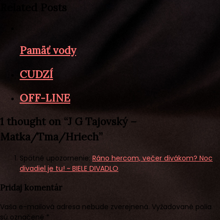
v
Related Posts
článku
Pamäť vody
CUDZÍ
OFF-LINE
1 thought on “
J G Tajovský –
Matka/Tma/Hriech
”
Spätné upozornenie:
Ráno hercom, večer divákom? Noc
divadiel je tu! ~ BIELE DIVADLO
Pridaj komentár
Vaša e-mailová adresa nebude zverejnená.
Vyžadované polia
sú označené
*