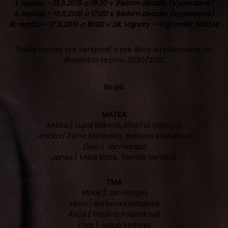
I. repríza – 13.6.2019 o 19:30 v Bielom divadle
(Vypredané)
II. repríza – 16.11.2019 o 17:00 v Bielom divadle (Vypredané)
III. repríza – 17.11.2019 o 16:00 v DK Vajnory – Vajnorský Širáček
Ďalšie reprízy pre verejnosť a pre školy sú plánované na
divadelnú sezónu 2020/2021.
Hrajú:
MATKA
Matka
/ Lujza Rišková, Kristína Vasiľová
Anička
/ Petra Moťovská, Barbora Koštialová
Ďuro
/ Ján Hargaš
Janko
/ Miloš Klátik, Tomáš Sombát
TMA
Vlčiak
/ Ján Hargaš
Mara
/ Barbora Koštialová
Anča
/ Paulína Pospíšková
Kňaz
/ Jakub Fedorko