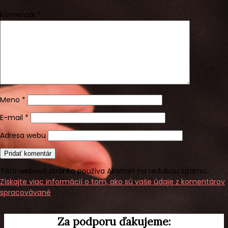
Komentár
*
Meno
*
E-mail
*
Adresa webu
Táto webová stránka používa Akismet na redukciu spamu.
Získajte viac informácií o tom, ako sú vaše údaje z komentárov
spracovávané
.
Za podporu ďakujeme: