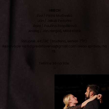
HRIECH
Eva
/ Petra Moťovská
Ján
/ Jakub Fedorko
Bora
/ Paulína Pospíšková
Andrej
/ Ján Hargaš, Miloš Klátik
—
Vstupné: 4€/3€ (študenti, seniori ZŤP)
Rezervácie na bd.predstavenia@gmail.com alebo správou na
FB.
Tešíme sa na Vás.
—