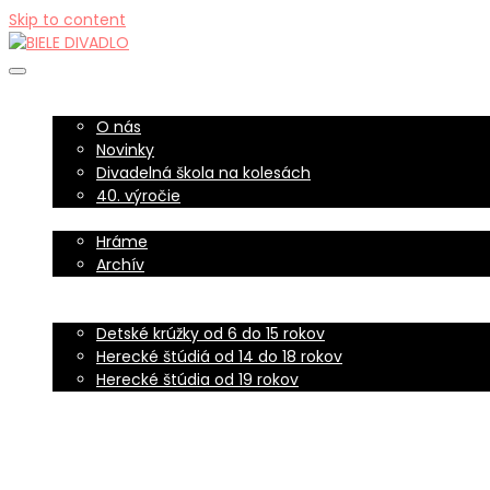
Skip to content
BIELE DIVADLO
BIELE DIVADLO
O nás
Novinky
Divadelná škola na kolesách
40. výročie
REPERTOÁR
Hráme
Archív
PRE ŠKOLY
HERECKÉ ŠTÚDIÁ
Detské krúžky od 6 do 15 rokov
Herecké štúdiá od 14 do 18 rokov
Herecké štúdia od 19 rokov
DARUJTE 2%
KONTAKT